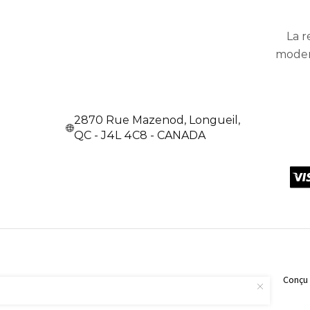
La r
moder
2870 Rue Mazenod, Longueil,
QC - J4L 4C8 - CANADA
Conçu 